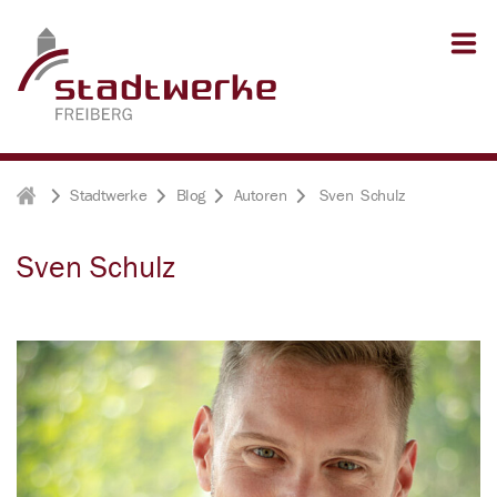
Zum Inhalt springen
Zum Seitenfuß springen
Stadtwerke
Blog
Autoren
Sven Schulz
Stadtwerke Freiberg
Sven Schulz