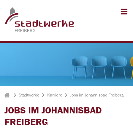
Zum Inhalt springen
Zum Seitenfuß springen
Stadtwerke
Karriere
Jobs im Johannisbad Freiberg
Stadtwerke Freiberg
JOBS IM JOHANNISBAD
FREIBERG