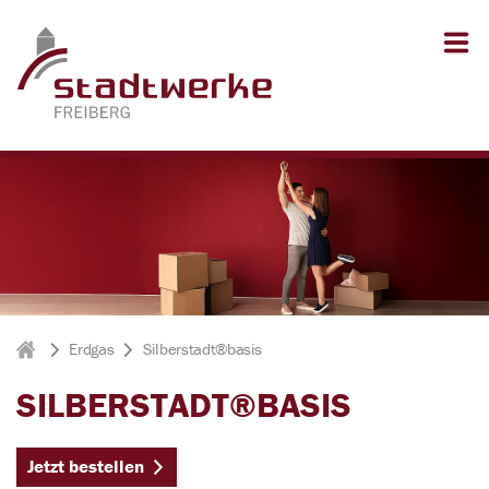
Zum Inhalt springen
Zum Seitenfuß springen
Erdgas
Silberstadt®basis
Stadtwerke Freiberg
SILBERSTADT®BASIS
Jetzt bestellen