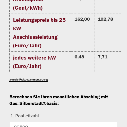
(Cent/kWh)
162,00
192,78
Leistungspreis bis 25
kW
Anschlussleistung
(Euro/Jahr)
6,48
7,71
jedes weitere kW
(Euro/Jahr)
aktuelle Preiszusammensetzung
Berechnen Sie ihren monatlichen Abschlag mit
Gas: Silberstadt®basis:
1. Postleitzahl