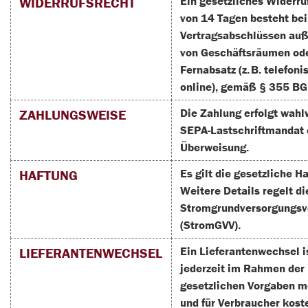
Ein gesetzliches Widerru
WIDERRUFSRECHT
von 14 Tagen besteht bei
Vertragsabschlüssen auß
von Geschäftsräumen od
Fernabsatz (z. B. telefoni
online), gemäß § 355 BG
Die Zahlung erfolgt wahl
ZAHLUNGSWEISE
SEPA-Lastschriftmandat 
Überweisung.
Es gilt die gesetzliche H
HAFTUNG
Weitere Details regelt di
Stromgrundversorgungsv
(StromGVV).
Ein Lieferantenwechsel i
LIEFERANTENWECHSEL
jederzeit im Rahmen der
gesetzlichen Vorgaben m
und für Verbraucher kost