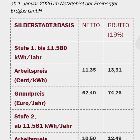
ab 1. Januar 2026 im Netzgebiet der Freiberger
Erdgas GmbH
SILBERSTADT®BASIS
NETTO
BRUTTO
(19%)
Stufe 1, bis 11.580
kWh/Jahr
11,35
13,51
Arbeitspreis
(Cent/kWh)
62,40
74,26
Grundpreis
(Euro/Jahr)
Stufe 2,
ab 11.581 kWh/Jahr
10,50
12,49
Arbeitspreis