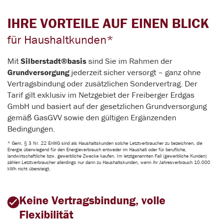
IHRE VORTEILE AUF EINEN BLICK
für Haushaltkunden*
Mit
Silberstadt®basis
sind Sie im Rahmen der
Grundversorgung
jederzeit sicher versorgt – ganz ohne
Vertragsbindung oder zusätzlichen Sondervertrag. Der
Tarif gilt exklusiv im Netzgebiet der Freiberger Erdgas
GmbH und basiert auf der gesetzlichen Grundversorgung
gemäß GasGVV sowie den gültigen Ergänzenden
Bedingungen.
* Gem. § 3 Nr. 22 EnWG sind als Haushaltskunden solche Letztverbraucher zu bezeichnen, die
Energie überwiegend für den Energieverbrauch entweder im Haushalt oder für berufliche,
landwirtschaftliche bzw. gewerbliche Zwecke kaufen. Im letztgenannten Fall (gewerbliche Kunden)
zählen Letztverbraucher allerdings nur dann zu Haushaltskunden, wenn ihr Jahresverbrauch 10.000
kWh nicht übersteigt.
Keine Vertragsbindung, volle
Flexibilität