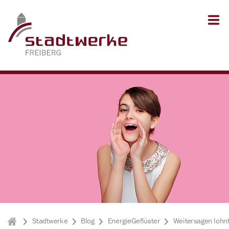
Zum Inhalt springen
Zum Seitenfuß springen
Stadtwerke
Blog
EnergieGeflüster
Weitersagen lohnt
Stadtwerke Freiberg