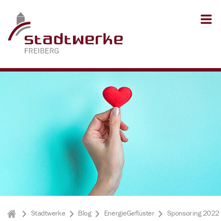
Zum Inhalt springen
Zum Seitenfuß springen
Stadtwerke
Blog
EnergieGeflüster
Sponsoring 2022 
Stadtwerke Freiberg