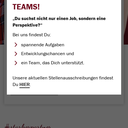
TEAMS!
1. Postleitzahl
„Du suchst nicht nur einen Job, sondern eine
Perspektive?“
Bei uns findest Du:
2. Personen im Haushalt
Personenhaushalt
Personenhaushalt
Personenhaush
Personen
Pers
1
2
3
4
5
spannende Aufgaben
STADTWERKE FREIBERG
Entwicklungschancen und
oder Ihr Jahresverbrauch
ein Team, das Dich unterstützt.
Unsere aktuellen Stellenausschreibungen findest
Du
HIER
.
und zur Übersichtsseite gehen
Stromtarif finden
#starkerpartner