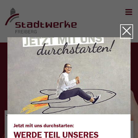
Zum Inhalt springen
Zum Seitenfuß springen
TARIF-RECHNER
Strom
Gas
Jetzt mit uns durchstarten:
WERDE TEIL UNSERES
Bitte geben Sie Ihre Daten ein: