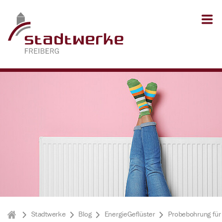
Zum Inhalt springen
Zum Seitenfuß springen
Stadtwerke
Blog
EnergieGeflüster
Probebohrung für
Stadtwerke Freiberg