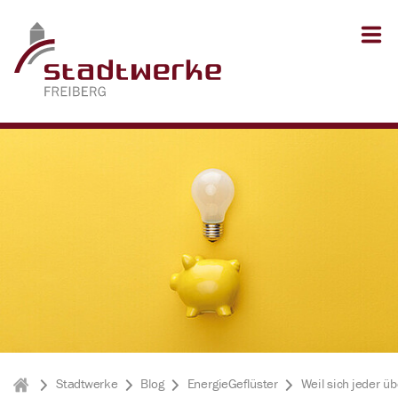
Zum Inhalt springen
Zum Seitenfuß springen
Stadtwerke
Blog
EnergieGeflüster
Weil sich jeder übe
Stadtwerke Freiberg