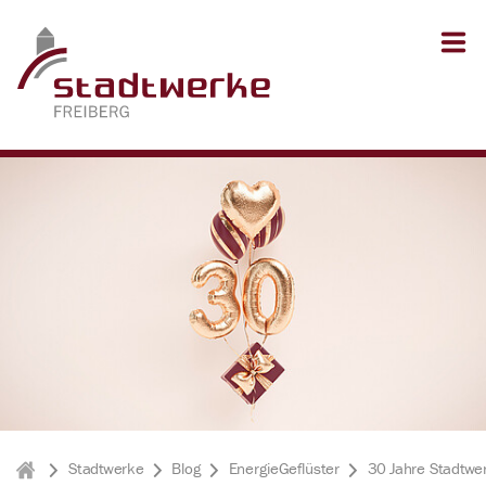
Zum Inhalt springen
Zum Seitenfuß springen
Stadtwerke
Blog
EnergieGeflüster
30 Jahre Stadtwer
Stadtwerke Freiberg