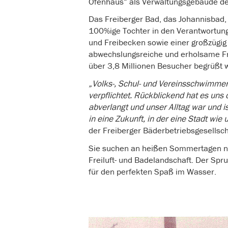
Ofenhaus“ als Verwaltungsgebäude des
Das Freiberger Bad, das Johannisbad,
100%ige Tochter in den Verantwortun
und Freibecken sowie einer großzügig 
abwechslungsreiche und erholsame Fre
über 3,8 Millionen Besucher begrüßt 
„Volks-, Schul- und Vereinsschwimmen
verpflichtet. Rückblickend hat es uns 
abverlangt und unser Alltag war und i
in eine Zukunft, in der eine Stadt wi
der Freiberger Bäderbetriebsgesellsc
Sie suchen an heißen Sommertagen na
Freiluft- und Badelandschaft. Der Spr
für den perfekten Spaß im Wasser.