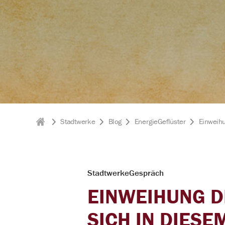
Widerruf
Förderungen
Hausverwaltungen
Stadtwerke
Blog
EnergieGeflüster
Einweihu
Stadtwerke
Freiberg
StadtwerkeGespräch
EINWEIHUNG D
SICH IN DIESE