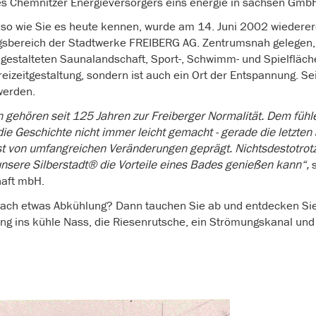
 Chemnitzer Energieversorgers eins energie in sachsen GmbH 
 so wie Sie es heute kennen, wurde am 14. Juni 2002 wiedererö
gsbereich der Stadtwerke FREIBERG AG. Zentrumsnah gelegen, 
gestalteten Saunalandschaft, Sport-, Schwimm- und Spielfläche
izeitgestaltung, sondern ist auch ein Ort der Entspannung. Se
werden.
 gehören seit 125 Jahren zur Freiberger Normalität. Dem fühle
die Geschichte nicht immer leicht gemacht - gerade die letzten
st von umfangreichen Veränderungen geprägt. Nichtsdestotrotz
e unsere Silberstadt® die Vorteile eines Bades genießen kann“,
haft mbH.
ch etwas Abkühlung? Dann tauchen Sie ab und entdecken Sie 
ung ins kühle Nass, die Riesenrutsche, ein Strömungskanal und