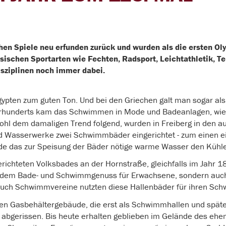
hen Spiele neu erfunden zurück und wurden als die ersten Ol
assischen Sportarten wie Fechten, Radsport, Leichtathletik, T
ziplinen noch immer dabei.
pten zum guten Ton. Und bei den Griechen galt man sogar als
rhunderts kam das Schwimmen in Mode und Badeanlagen, wie 
ohl dem damaligen Trend folgend, wurden in Freiberg in den 
nd Wasserwerke zwei Schwimmbäder eingerichtet - zum einen
de das zur Speisung der Bäder nötige warme Wasser den Kühl
richteten Volksbades an der Hornstraße, gleichfalls im Jahr 18
ur dem Bade- und Schwimmgenuss für Erwachsene, sondern auch
Auch Schwimmvereine nutzten diese Hallenbäder für ihren Sc
ten Gasbehältergebäude, die erst als Schwimmhallen und später
 abgerissen. Bis heute erhalten geblieben im Gelände des ehe