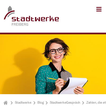
Zum Inhalt springen
Zum Seitenfuß springen
Stadtwerke
Blog
StadtwerkeGespräch
Zahlen, die e
Stadtwerke Freiberg