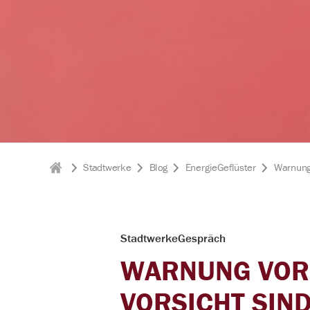
Widerruf
Förderungen
Hausverwaltungen
Stadtwerke
Blog
EnergieGeflüster
Warnung 
Stadtwerke
Freiberg
StadtwerkeGespräch
WARNUNG VOR
VORSICHT SIN