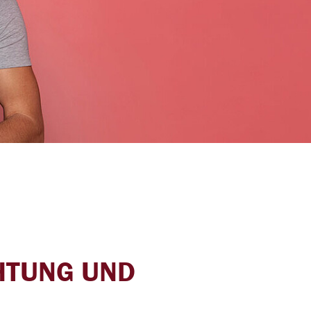
Barrierefreiheit
&
trieb
HTUNG UND