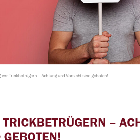
Erklärung zur 
Stromzähler 
Messstellenbe
vor Trickbetrügern – Achtung und Vorsicht sind geboten!
 TRICKBETRÜGERN – AC
D GEBOTEN!